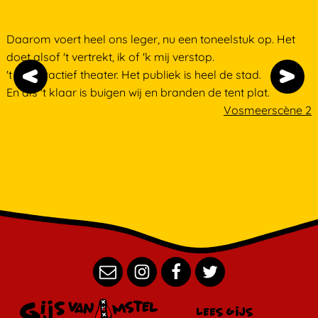
Daarom voert heel ons leger, nu een toneelstuk op. Het
doet alsof 't vertrekt, ik of 'k mij verstop.
't is interactief theater. Het publiek is heel de stad.
En als 't klaar is buigen wij en branden de tent plat.
 4
Vosmeer
scène 2
Lees Gijs