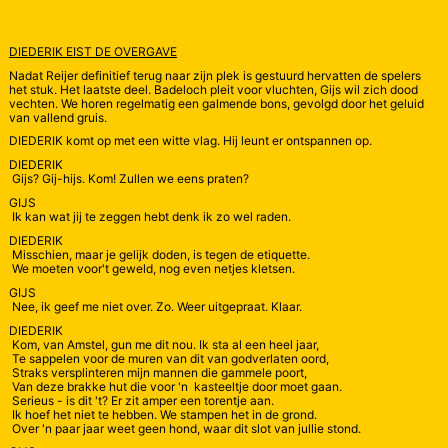
DIEDERIK EIST DE OVERGAVE
Nadat Reijer definitief terug naar zijn plek is gestuurd hervatten de spelers
het stuk. Het laatste deel. Badeloch pleit voor vluchten, Gijs wil zich dood
vechten. We horen regelmatig een galmende bons, gevolgd door het geluid
van vallend gruis.
DIEDERIK komt op met een witte vlag. Hij leunt er ontspannen op.
DIEDERIK
Gijs? Gij-hijs. Kom! Zullen we eens praten?
GIJS
Ik kan wat jij te zeggen hebt denk ik zo wel raden.
DIEDERIK
Misschien, maar je gelijk doden, is tegen de etiquette.
We moeten voor't geweld, nog even netjes kletsen.
GIJS
Nee, ik geef me niet over. Zo. Weer uitgepraat. Klaar.
DIEDERIK
Kom, van Amstel, gun me dit nou. Ik sta al een heel jaar,
Te sappelen voor de muren van dit van godverlaten oord,
Straks versplinteren mijn mannen die gammele poort,
Van deze brakke hut die voor 'n kasteeltje door moet gaan.
Serieus - is dit 't? Er zit amper een torentje aan.
Ik hoef het niet te hebben. We stampen het in de grond.
Over 'n paar jaar weet geen hond, waar dit slot van jullie stond.