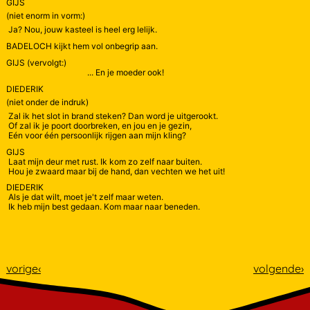
GIJS
(niet enorm in vorm:)
Ja? Nou, jouw kasteel is heel erg lelijk.
BADELOCH kijkt hem vol onbegrip aan.
GIJS (vervolgt:)
... En je moeder ook!
DIEDERIK
(niet onder de indruk)
Zal ik het slot in brand steken? Dan word je uitgerookt.
Of zal ik je poort doorbreken, en jou en je gezin,
Eén voor één persoonlijk rijgen aan mijn kling?
GIJS
Laat mijn deur met rust. Ik kom zo zelf naar buiten.
Hou je zwaard maar bij de hand, dan vechten we het uit!
DIEDERIK
Als je dat wilt, moet je't zelf maar weten.
Ik heb mijn best gedaan. Kom maar naar beneden.
vorige
‹
volgende
›